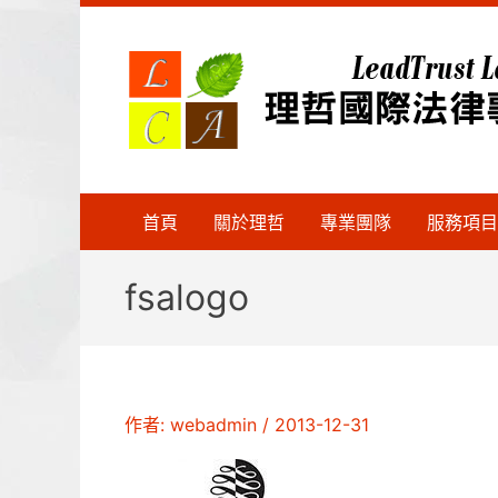
跳
至
主
要
內
容
首頁
關於理哲
專業團隊
服務項目
fsalogo
作者:
webadmin
/
2013-12-31