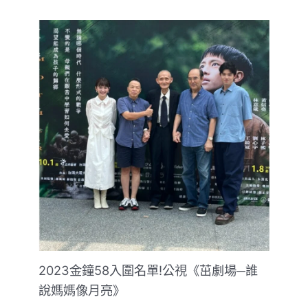
2023金鐘58入圍名單!公視《茁劇場─誰
說媽媽像月亮》