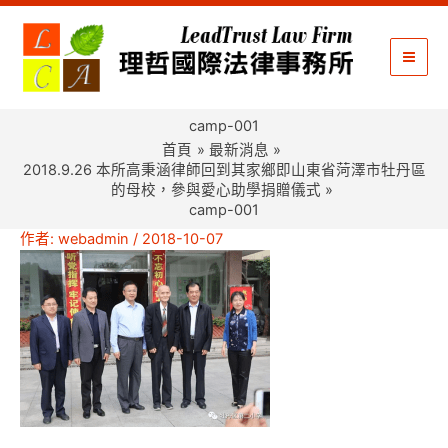
跳
至
主
要
內
camp-001
容
首頁
最新消息
2018.9.26 本所高秉涵律師回到其家鄉即山東省菏澤市牡丹區
的母校，參與愛心助學捐贈儀式
camp-001
作者:
webadmin
/
2018-10-07