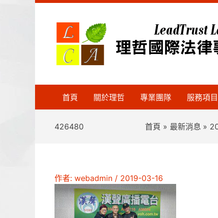
跳
至
主
要
內
容
首頁
關於理哲
專業團隊
服務項目
426480
首頁
最新消息
2
作者:
webadmin
/
2019-03-16