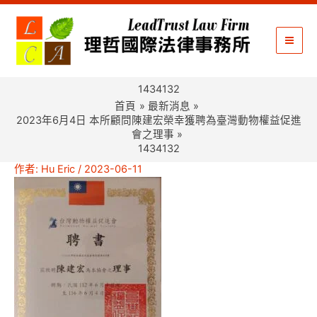
跳
至
主
要
內
1434132
容
首頁
最新消息
2023年6月4日 本所顧問陳建宏榮幸獲聘為臺灣動物權益促進
會之理事
1434132
作者:
Hu Eric
/
2023-06-11