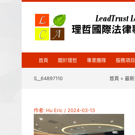
跳
至
主
要
內
容
首頁
關於理哲
專業團隊
服務項目
S__64897110
首頁
最新
作者:
Hu Eric
/
2024-03-13