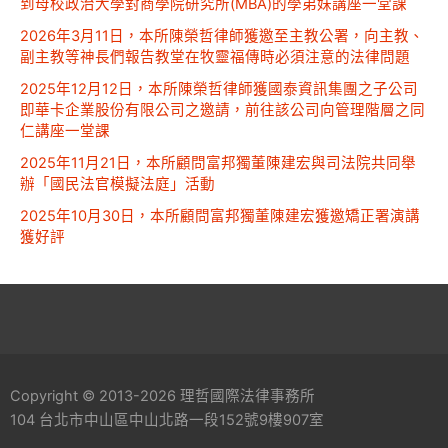
到母校政治大學對商學院研究所(MBA)的學弟妹講座一堂課
2026年3月11日，本所陳榮哲律師獲邀至主教公署，向主教、
副主教等神長們報告教堂在牧靈福傳時必須注意的法律問題
2025年12月12日，本所陳榮哲律師獲國泰資訊集團之子公司
即華卡企業股份有限公司之邀請，前往該公司向管理階層之同
仁講座一堂課
2025年11月21日，本所顧問富邦獨董陳建宏與司法院共同舉
辦「國民法官模擬法庭」活動
2025年10月30日，本所顧問富邦獨董陳建宏獲邀矯正署演講
獲好評
Copyright © 2013-2026 理哲國際法律事務所
104 台北市中山區中山北路一段152號9樓907室