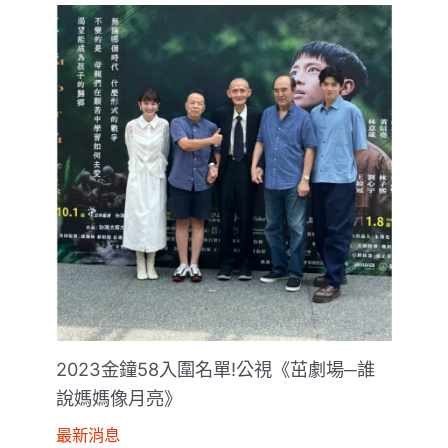
2023金鐘58入圍名單!公視《茁劇場─誰
說媽媽像月亮》
最新消息