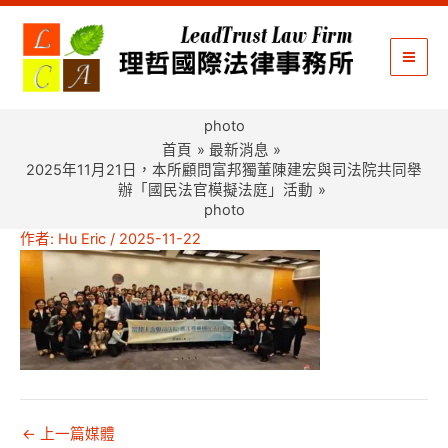
跳
至
主
要
內
photo
容
首頁
最新消息
2025年11月21日，本所顧問富邦獨董陳建宏與司法院共同舉
辦「國民法官模擬法庭」活動
photo
作者:
Hu Eric
/
2025-11-22
←
上一篇媒體