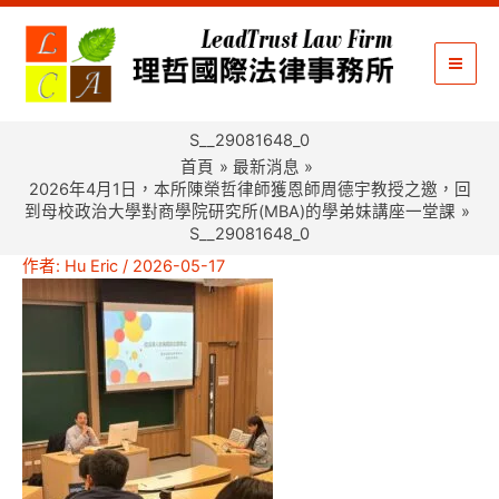
跳
至
主
要
內
S__29081648_0
容
首頁
最新消息
2026年4月1日，本所陳榮哲律師獲恩師周德宇教授之邀，回
到母校政治大學對商學院研究所(MBA)的學弟妹講座一堂課
S__29081648_0
作者:
Hu Eric
/
2026-05-17