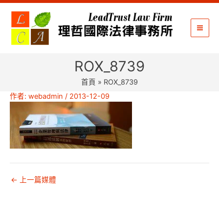
跳
至
主
要
內
ROX_8739
容
首頁
ROX_8739
作者:
webadmin
/
2013-12-09
←
上一篇媒體